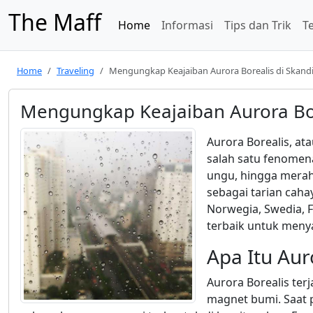
The Maff
Home
Informasi
Tips dan Trik
T
Home
Traveling
Mengungkap Keajaiban Aurora Borealis di Skand
Mengungkap Keajaiban Aurora Bor
Aurora Borealis, at
salah satu fenomena
ungu, hingga merah 
sebagai tarian caha
Norwegia, Swedia, F
terbaik untuk meny
Apa Itu Aur
Aurora Borealis ter
magnet bumi. Saat 