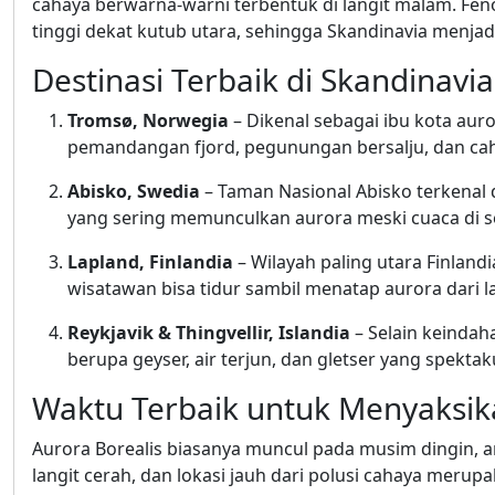
cahaya berwarna-warni terbentuk di langit malam. Feno
tinggi dekat kutub utara, sehingga Skandinavia menjadi
Destinasi Terbaik di Skandinavia
Tromsø, Norwegia
– Dikenal sebagai ibu kota a
pemandangan fjord, pegunungan bersalju, dan c
Abisko, Swedia
– Taman Nasional Abisko terkenal d
yang sering memunculkan aurora meski cuaca di 
Lapland, Finlandia
– Wilayah paling utara Finlan
wisatawan bisa tidur sambil menatap aurora dari la
Reykjavik & Thingvellir, Islandia
– Selain keinda
berupa geyser, air terjun, dan gletser yang spektaku
Waktu Terbaik untuk Menyaksik
Aurora Borealis biasanya muncul pada musim dingin, 
langit cerah, dan lokasi jauh dari polusi cahaya merup